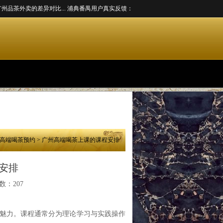
茶外卖的差异对比...
浦典番禺用户真实反馈：服务升级与体验优化...
如何通过微信参与
高端喝茶预约
> 广州高端喝茶上课的课程安排
安排
数：207
魅力。课程通常分为理论学习与实践操作